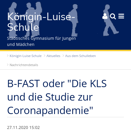
Gleich zum Inhalt der Seite springen
Königin-Luise-



Schule
Städtisches Gymnasium für Jungen
und Mädchen
Königin-Luise-Schule
Aktuelles
Aus dem Schulleben
Nachrichtendetails
B-FAST oder "Die KLS
und die Studie zur
Coronapandemie"
27.11.2020 15:02