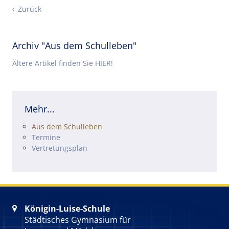
Zurück
Archiv "Aus dem Schulleben"
Ältere Artikel finden Sie HIER!
Mehr...
Navigation überspringen
Aus dem Schulleben
Termine
Vertretungsplan
Königin-Luise-Schule

Städtisches Gymnasium für