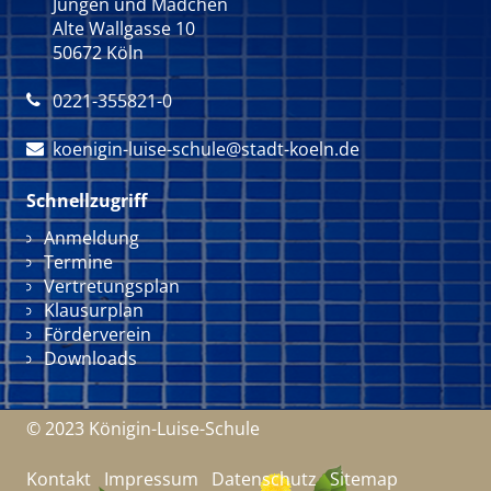
Jungen und Mädchen
Alte Wallgasse 10
50672 Köln
0221-355821-0

koenigin-luise-schule@stadt-koeln.de

Schnellzugriff
Navigation überspringen
Anmeldung
Termine
Vertretungsplan
Klausurplan
Förderverein
Downloads
© 2023 Königin-Luise-Schule
Navigation überspringen
Kontakt
Impressum
Datenschutz
Sitemap