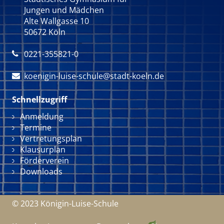
Jungen und Mädchen
Alte Wallgasse 10
50672 Köln
0221-355821-0

koenigin-luise-schule@stadt-koeln.de

Schnellzugriff
Navigation überspringen
Anmeldung
Termine
Vertretungsplan
Klausurplan
Förderverein
Downloads
© 2023 Königin-Luise-Schule