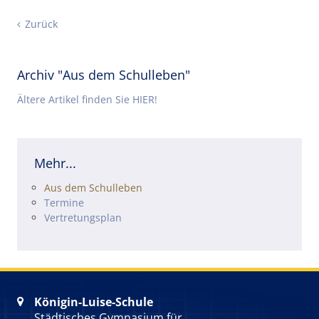
Zurück
Archiv "Aus dem Schulleben"
Ältere Artikel finden Sie HIER!
Mehr...
Navigation überspringen
Aus dem Schulleben
Termine
Vertretungsplan
Königin-Luise-Schule

Städtisches Gymnasium für