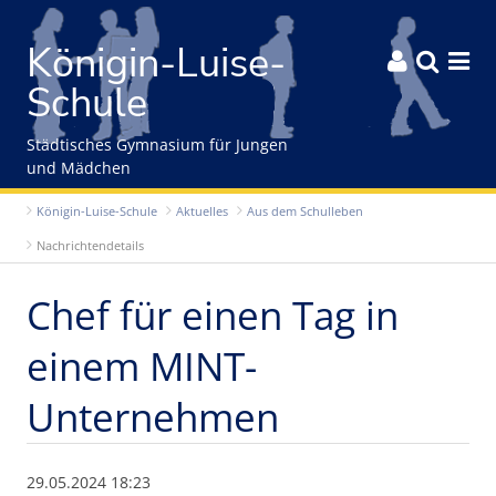
Gleich zum Inhalt der Seite springen
Königin-Luise-



Schule
Städtisches Gymnasium für Jungen
und Mädchen
Königin-Luise-Schule
Aktuelles
Aus dem Schulleben
Nachrichtendetails
Chef für einen Tag in
einem MINT-
Unternehmen
29.05.2024 18:23