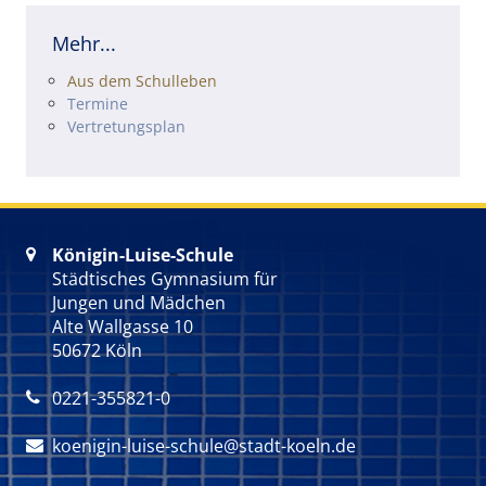
Mehr...
Navigation überspringen
Aus dem Schulleben
Termine
Vertretungsplan
Königin-Luise-Schule

Städtisches Gymnasium für
Jungen und Mädchen
Alte Wallgasse 10
50672 Köln
0221-355821-0

koenigin-luise-schule@stadt-koeln.de
