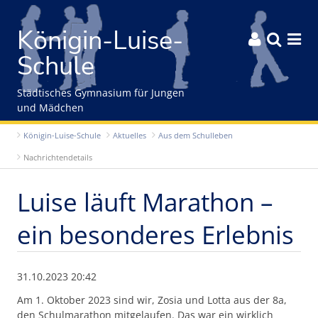
Gleich zum Inhalt der Seite springen
Königin-Luise-



Schule
Städtisches Gymnasium für Jungen
und Mädchen
Königin-Luise-Schule
Aktuelles
Aus dem Schulleben
Nachrichtendetails
Luise läuft Marathon –
ein besonderes Erlebnis
31.10.2023 20:42
Am 1. Oktober 2023 sind wir, Zosia und Lotta aus der 8a,
den Schulmarathon mitgelaufen. Das war ein wirklich