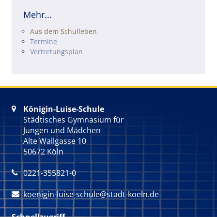
Mehr...
Navigation überspringen
Aus dem Schulleben
Termine
Vertretungsplan
Königin-Luise-Schule

Städtisches Gymnasium für
Jungen und Mädchen
Alte Wallgasse 10
50672 Köln
0221-355821-0

koenigin-luise-schule@stadt-koeln.de

Schnellzugriff