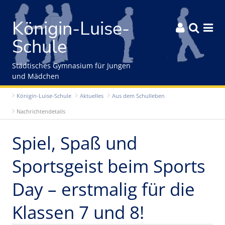
Gleich zum Inhalt der Seite springen
Königin-Luise-



Schule
Städtisches Gymnasium für Jungen
und Mädchen
Königin-Luise-Schule
Aktuelles
Aus dem Schulleben
Nachrichtendetails
Spiel, Spaß und
Sportsgeist beim Sports
Day – erstmalig für die
Klassen 7 und 8!