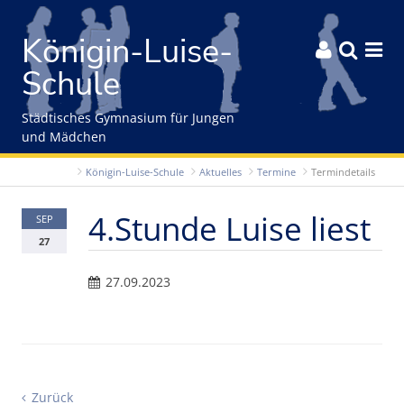
Gleich zum Inhalt der Seite springen
Königin-Luise-



Schule
Städtisches Gymnasium für Jungen
und Mädchen
Königin-Luise-Schule
Aktuelles
Termine
Termindetails
4.Stunde Luise liest
SEP
27
27.09.2023
Zurück