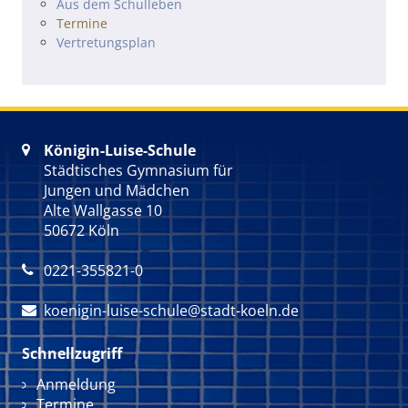
Navigation überspringen
Aus dem Schulleben
Termine
Vertretungsplan
Königin-Luise-Schule

Städtisches Gymnasium für
Jungen und Mädchen
Alte Wallgasse 10
50672 Köln
0221-355821-0

koenigin-luise-schule@stadt-koeln.de

Schnellzugriff
Navigation überspringen
Anmeldung
Termine