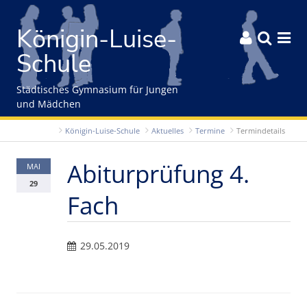
Gleich zum Inhalt der Seite springen
Königin-Luise-



Schule
Städtisches Gymnasium für Jungen
und Mädchen
Königin-Luise-Schule
Aktuelles
Termine
Termindetails
Abiturprüfung 4.
MAI
29
Fach
29.05.2019