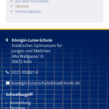
Navigation überspringen
Aus dem Schulleben
Termine
Vertretungsplan
Königin-Luise-Schule

Städtisches Gymnasium für
Jungen und Mädchen
Alte Wallgasse 10
50672 Köln
0221-355821-0

koenigin-luise-schule@stadt-koeln.de

Schnellzugriff
Navigation überspringen
Anmeldung
Termine