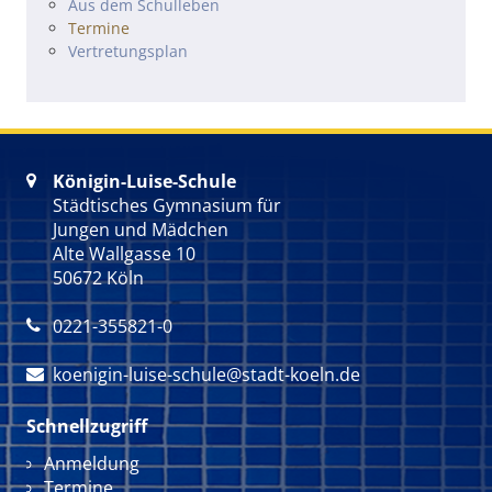
Navigation überspringen
Aus dem Schulleben
Termine
Vertretungsplan
Königin-Luise-Schule

Städtisches Gymnasium für
Jungen und Mädchen
Alte Wallgasse 10
50672 Köln
0221-355821-0

koenigin-luise-schule@stadt-koeln.de

Schnellzugriff
Navigation überspringen
Anmeldung
Termine