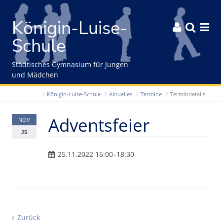
Gleich zum Inhalt der Seite springen
Königin-Luise-



Schule
Städtisches Gymnasium für Jungen
und Mädchen
Königin-Luise-Schule
Aktuelles
Termine
Termindetails
Adventsfeier
NOV
25
25.11.2022 16:00–18:30
Zurück