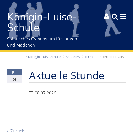
Gleich zum Inhalt der Seite springen
Königin-Luise-



Schule
Städtisches Gymnasium für Jungen
und Mädchen
Königin-Luise-Schule
Aktuelles
Termine
Termindetails
Aktuelle Stunde
JUL
08
08.07.2026
Zurück