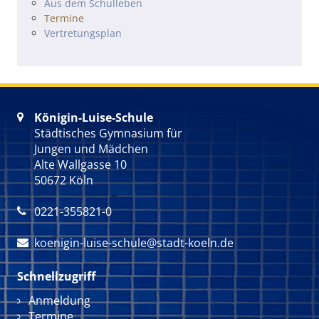
Navigation überspringen
Aus dem Schulleben
Termine
Vertretungsplan
Königin-Luise-Schule

Städtisches Gymnasium für
Jungen und Mädchen
Alte Wallgasse 10
50672 Köln
0221-355821-0

koenigin-luise-schule@stadt-koeln.de

Schnellzugriff
Navigation überspringen
Anmeldung
Termine