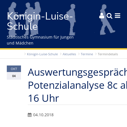
Gleich zum Inhalt der Seite springen
Königin-Luise-



Schule
Städtisches Gymnasium für Jungen
und Mädchen
Königin-Luise-Schule
Aktuelles
Termine
Termindetails
Auswertungsgespräc
OKT
04
Potenzialanalyse 8c a
16 Uhr
04.10.2018