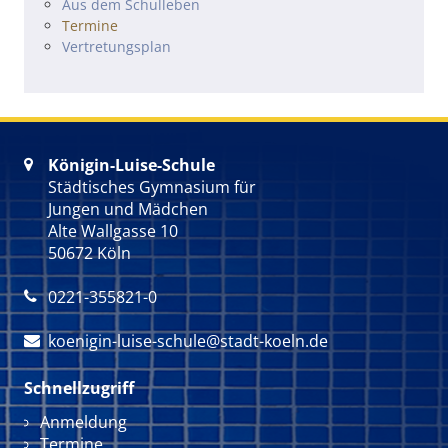
Navigation überspringen
Aus dem Schulleben
Termine
Vertretungsplan
Königin-Luise-Schule

Städtisches Gymnasium für
Jungen und Mädchen
Alte Wallgasse 10
50672 Köln
0221-355821-0

koenigin-luise-schule@stadt-koeln.de

Schnellzugriff
Navigation überspringen
Anmeldung
Termine