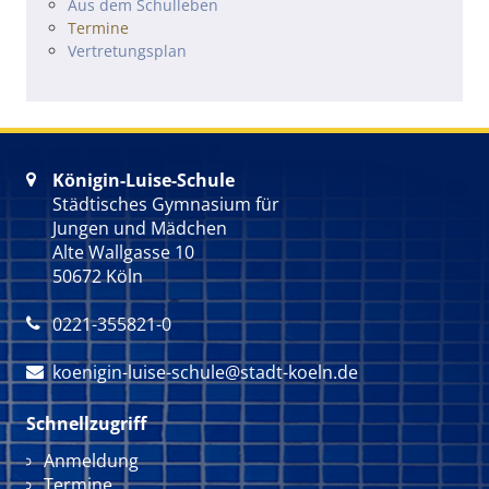
Navigation überspringen
Aus dem Schulleben
Termine
Vertretungsplan
Königin-Luise-Schule

Städtisches Gymnasium für
Jungen und Mädchen
Alte Wallgasse 10
50672 Köln
0221-355821-0

koenigin-luise-schule@stadt-koeln.de

Schnellzugriff
Navigation überspringen
Anmeldung
Termine