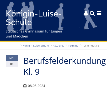
Gleich zum Inhalt der Seite springen
Königin-Luise-



Schule
Städtisches Gymnasium für Jungen
und Mädchen
Königin-Luise-Schule
Aktuelles
Termine
Termindetails
Berufsfelderkundung
MAI
08
Kl. 9
08.05.2024