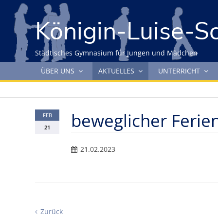
Gleich zum Inhalt der Seite springen
Königin-Luise-S
Städtisches Gymnasium für Jungen und Mädchen
Navigation überspringen
ÜBER UNS
AKTUELLES
UNTERRICHT
beweglicher Ferie
FEB
21
21.02.2023
Zurück