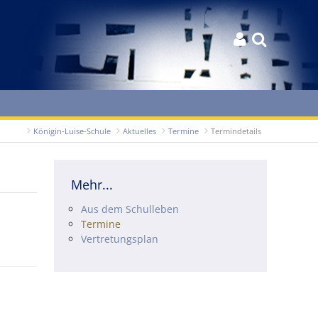


Königin-Luise-Schule
Aktuelles
Termine
Termindetails
Mehr...
Navigation überspringen
Aus dem Schulleben
Termine
Vertretungsplan