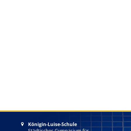
Königin-Luise-Schule

Städtisches Gymnasium für