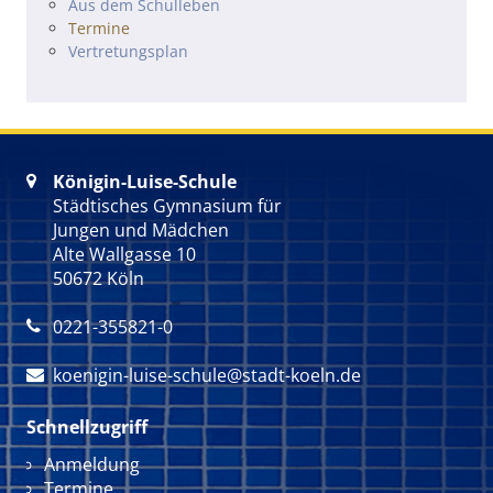
Navigation überspringen
Aus dem Schulleben
Termine
Vertretungsplan
Königin-Luise-Schule

Städtisches Gymnasium für
Jungen und Mädchen
Alte Wallgasse 10
50672 Köln
0221-355821-0

koenigin-luise-schule@stadt-koeln.de

Schnellzugriff
Navigation überspringen
Anmeldung
Termine