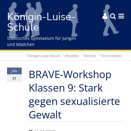
Gleich zum Inhalt der Seite springen
Königin-Luise-



Schule
Städtisches Gymnasium für Jungen
und Mädchen
Königin-Luise-Schule
Aktuelles
Termine
Termindetails
BRAVE-Workshop
JAN
21
Klassen 9: Stark
gegen sexualisierte
Gewalt