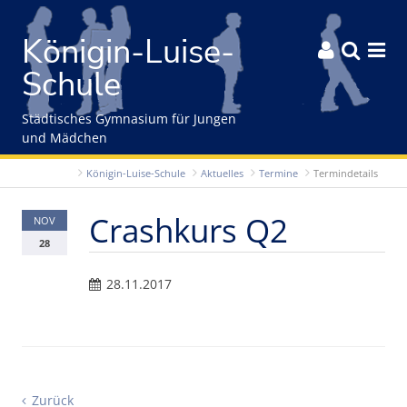
Gleich zum Inhalt der Seite springen
Königin-Luise-



Schule
Städtisches Gymnasium für Jungen
und Mädchen
Königin-Luise-Schule
Aktuelles
Termine
Termindetails
Crashkurs Q2
NOV
28
28.11.2017
Zurück