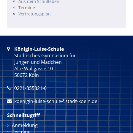
Navigation überspringen
Aus dem Schulleben
Termine
Vertretungsplan
Königin-Luise-Schule

Städtisches Gymnasium für
Jungen und Mädchen
Alte Wallgasse 10
50672 Köln
0221-355821-0

koenigin-luise-schule@stadt-koeln.de

Schnellzugriff
Navigation überspringen
Anmeldung
Termine