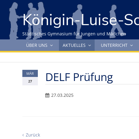
Gleich zum Inhalt der Seite springen
Königin-Luise-S
Städtisches Gymnasium für Jungen und Mädchen
Navigation überspringen
ÜBER UNS
AKTUELLES
UNTERRICHT
DELF Prüfung
MÄR
27
27.03.2025
Zurück