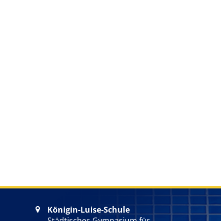
Königin-Luise-Schule

Städtisches Gymnasium für