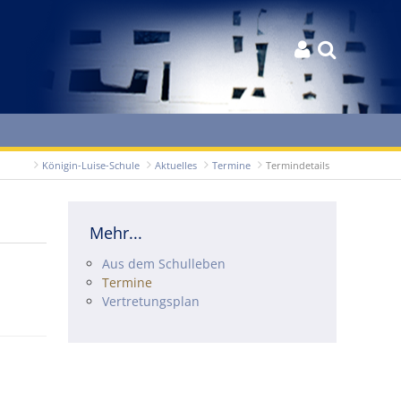


Königin-Luise-Schule
Aktuelles
Termine
Termindetails
Mehr...
Navigation überspringen
Aus dem Schulleben
Termine
Vertretungsplan