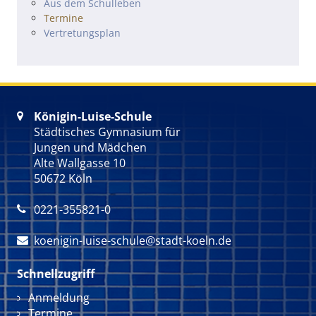
Navigation überspringen
Aus dem Schulleben
Termine
Vertretungsplan
Königin-Luise-Schule

Städtisches Gymnasium für
Jungen und Mädchen
Alte Wallgasse 10
50672 Köln
0221-355821-0

koenigin-luise-schule@stadt-koeln.de

Schnellzugriff
Navigation überspringen
Anmeldung
Termine