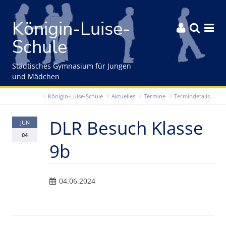
Gleich zum Inhalt der Seite springen
Königin-Luise-



Schule
Städtisches Gymnasium für Jungen
und Mädchen
Königin-Luise-Schule
Aktuelles
Termine
Termindetails
DLR Besuch Klasse
JUN
04
9b
04.06.2024