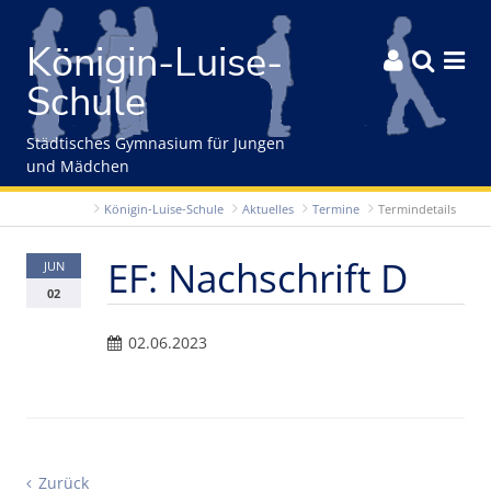
Gleich zum Inhalt der Seite springen
Königin-Luise-



Schule
Städtisches Gymnasium für Jungen
und Mädchen
Königin-Luise-Schule
Aktuelles
Termine
Termindetails
EF: Nachschrift D
JUN
02
02.06.2023
Zurück