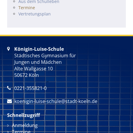
Navigation überspringen
Aus dem Schulleben
Termine
Vertretungsplan
Königin-Luise-Schule

Städtisches Gymnasium für
Jungen und Mädchen
Alte Wallgasse 10
50672 Köln
0221-355821-0

koenigin-luise-schule@stadt-koeln.de

Schnellzugriff
Navigation überspringen
Anmeldung
Termine