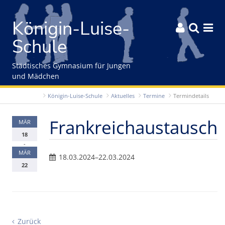
Gleich zum Inhalt der Seite springen
Königin-Luise-



Schule
Städtisches Gymnasium für Jungen
und Mädchen
Königin-Luise-Schule
Aktuelles
Termine
Termindetails
Frankreichaustausch
MÄR
18
-
MÄR
18.03.2024–22.03.2024
22
Zurück