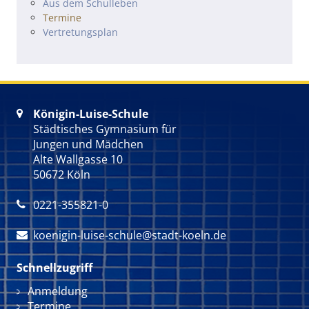
Navigation überspringen
Aus dem Schulleben
Termine
Vertretungsplan
Königin-Luise-Schule

Städtisches Gymnasium für
Jungen und Mädchen
Alte Wallgasse 10
50672 Köln
0221-355821-0

koenigin-luise-schule@stadt-koeln.de

Schnellzugriff
Navigation überspringen
Anmeldung
Termine