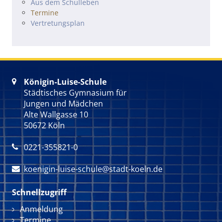
Navigation überspringen
Aus dem Schulleben
Termine
Vertretungsplan
Königin-Luise-Schule

Städtisches Gymnasium für
Jungen und Mädchen
Alte Wallgasse 10
50672 Köln
0221-355821-0

koenigin-luise-schule@stadt-koeln.de

Schnellzugriff
Navigation überspringen
Anmeldung
Termine