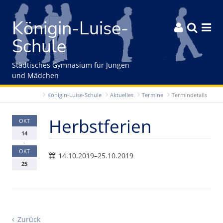
Gleich zum Inhalt der Seite springen
Königin-Luise-



Schule
Städtisches Gymnasium für Jungen
und Mädchen
Königin-Luise-Schule
Aktuelles
Termine
Termindetails
Herbstferien
OKT
14
-
OKT
14.10.2019–25.10.2019
25
Zurück