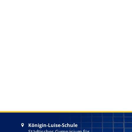
Königin-Luise-Schule

Städtisches Gymnasium für