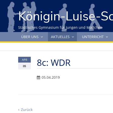
Gleich zum Inhalt der Seite springen
Königin-Luise-S
Städtisches Gymnasium für Jungen und Mädchen
Navigation überspringen
ÜBER UNS
AKTUELLES
UNTERRICHT
8c: WDR
APR
05
05.04.2019
Zurück