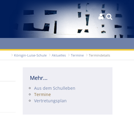


Königin-Luise-Schule
Aktuelles
Termine
Termindetails
Mehr...
Navigation überspringen
Aus dem Schulleben
Termine
Vertretungsplan