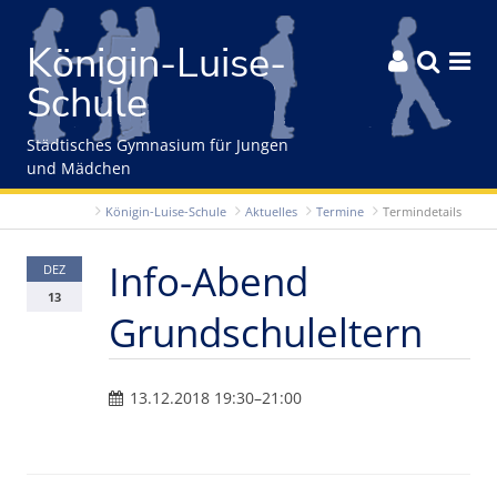
Gleich zum Inhalt der Seite springen
Königin-Luise-



Schule
Städtisches Gymnasium für Jungen
und Mädchen
Königin-Luise-Schule
Aktuelles
Termine
Termindetails
Info-Abend
DEZ
13
Grundschuleltern
13.12.2018 19:30–21:00