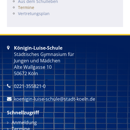
Navigation überspringen
Aus dem Schulleben
Termine
Vertretungsplan
Königin-Luise-Schule

Städtisches Gymnasium für
Jungen und Mädchen
Alte Wallgasse 10
50672 Köln
0221-355821-0

koenigin-luise-schule@stadt-koeln.de

Schnellzugriff
Navigation überspringen
Anmeldung
Termine