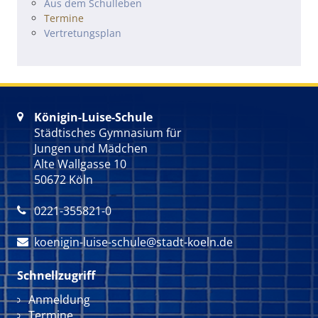
Navigation überspringen
Aus dem Schulleben
Termine
Vertretungsplan
Königin-Luise-Schule

Städtisches Gymnasium für
Jungen und Mädchen
Alte Wallgasse 10
50672 Köln
0221-355821-0

koenigin-luise-schule@stadt-koeln.de

Schnellzugriff
Navigation überspringen
Anmeldung
Termine