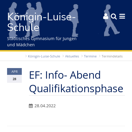
Gleich zum Inhalt der Seite springen
Königin-Luise-



Schule
Städtisches Gymnasium für Jungen
und Mädchen
Königin-Luise-Schule
Aktuelles
Termine
Termindetails
EF: Info- Abend
APR
28
Qualifikationsphase
28.04.2022