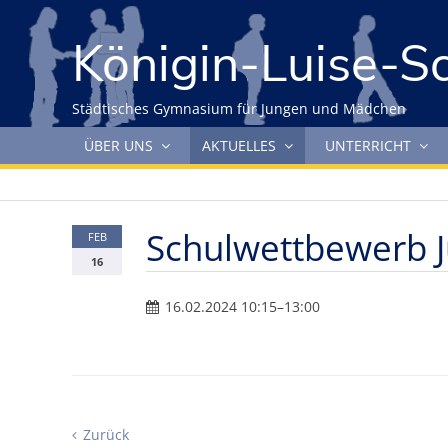
Gleich zum Inhalt der Seite springen
Königin-Luise-S
Städtisches Gymnasium für Jungen und Mädchen
Navigation überspringen
ÜBER UNS
AKTUELLES
UNTERRICHT
Schulwettbewerb J
FEB
16
16.02.2024 10:15–13:00
Zurück