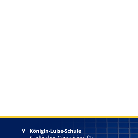
Königin-Luise-Schule

Städtisches Gymnasium für