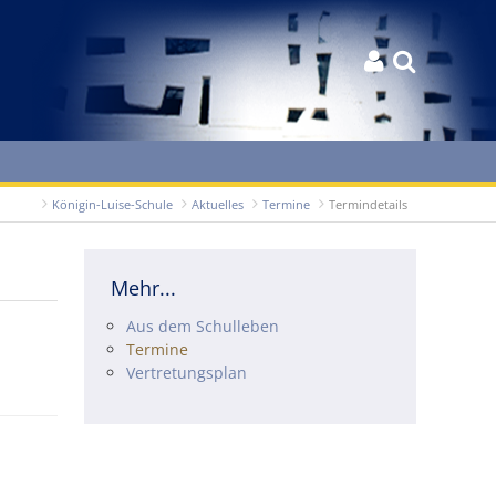


Königin-Luise-Schule
Aktuelles
Termine
Termindetails
Mehr...
Navigation überspringen
Aus dem Schulleben
Termine
Vertretungsplan