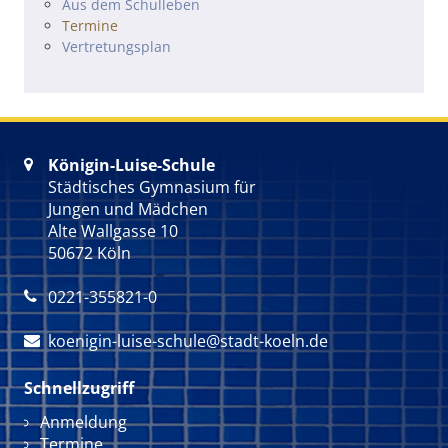
Navigation überspringen
Aus dem Schulleben
Termine
Vertretungsplan
Königin-Luise-Schule

Städtisches Gymnasium für
Jungen und Mädchen
Alte Wallgasse 10
50672 Köln
0221-355821-0

koenigin-luise-schule@stadt-koeln.de

Schnellzugriff
Navigation überspringen
Anmeldung
Termine