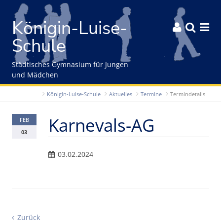
Gleich zum Inhalt der Seite springen
Königin-Luise-



Schule
Städtisches Gymnasium für Jungen
und Mädchen
Königin-Luise-Schule
Aktuelles
Termine
Termindetails
Karnevals-AG
FEB
03
03.02.2024
Zurück