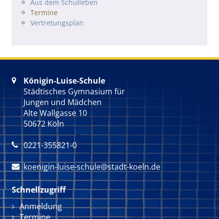
Navigation überspringen
Aus dem Schulleben
Termine
Vertretungsplan
Königin-Luise-Schule

Städtisches Gymnasium für
Jungen und Mädchen
Alte Wallgasse 10
50672 Köln
0221-355821-0

koenigin-luise-schule@stadt-koeln.de

Schnellzugriff
Navigation überspringen
Anmeldung
Termine