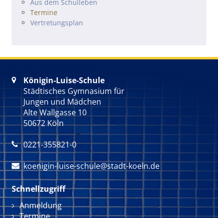
Navigation überspringen
Aus dem Schulleben
Termine
Vertretungsplan
Königin-Luise-Schule

Städtisches Gymnasium für
Jungen und Mädchen
Alte Wallgasse 10
50672 Köln
0221-355821-0

koenigin-luise-schule@stadt-koeln.de

Schnellzugriff
Navigation überspringen
Anmeldung
Termine