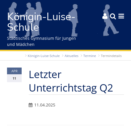
Gleich zum Inhalt der Seite springen
Königin-Luise-



Schule
Städtisches Gymnasium für Jungen
und Mädchen
Königin-Luise-Schule
Aktuelles
Termine
Termindetails
Letzter
APR
11
Unterrichtstag Q2
11.04.2025