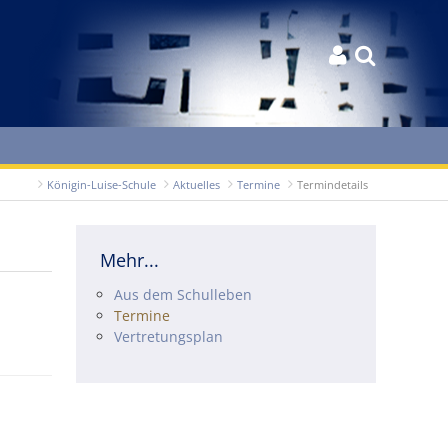


Königin-Luise-Schule
Aktuelles
Termine
Termindetails
Mehr...
Navigation überspringen
Aus dem Schulleben
Termine
Vertretungsplan