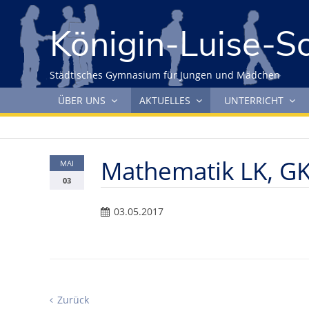
Gleich zum Inhalt der Seite springen
Königin-Luise-S
Städtisches Gymnasium für Jungen und Mädchen
Navigation überspringen
ÜBER UNS
AKTUELLES
UNTERRICHT
Mathematik LK, G
MAI
03
03.05.2017
Zurück