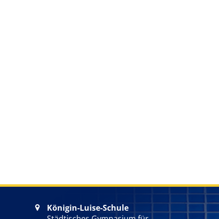
Königin-Luise-Schule

Städtisches Gymnasium für