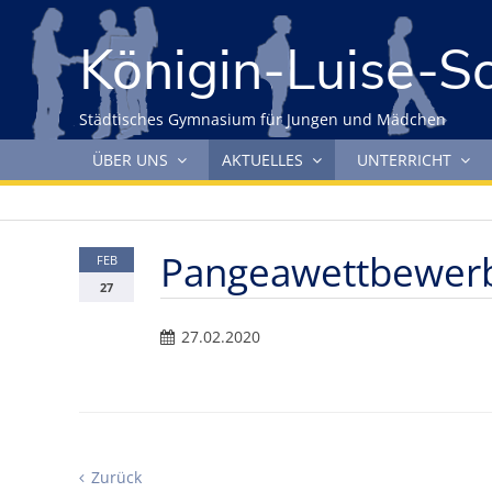
Gleich zum Inhalt der Seite springen
Königin-Luise-S
Städtisches Gymnasium für Jungen und Mädchen
Navigation überspringen
ÜBER UNS
AKTUELLES
UNTERRICHT
Pangeawettbewer
FEB
27
27.02.2020
Zurück