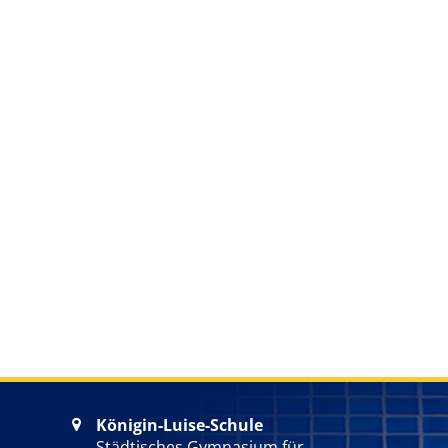
Königin-Luise-Schule

Städtisches Gymnasium für