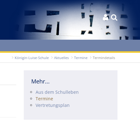


Königin-Luise-Schule
Aktuelles
Termine
Termindetails
Mehr...
Navigation überspringen
Aus dem Schulleben
Termine
Vertretungsplan