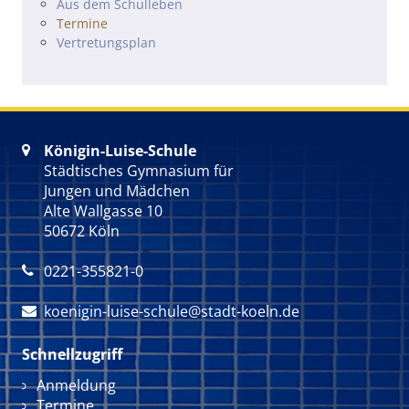
Navigation überspringen
Aus dem Schulleben
Termine
Vertretungsplan
Königin-Luise-Schule

Städtisches Gymnasium für
Jungen und Mädchen
Alte Wallgasse 10
50672 Köln
0221-355821-0

koenigin-luise-schule@stadt-koeln.de

Schnellzugriff
Navigation überspringen
Anmeldung
Termine