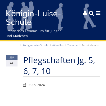
Gleich zum Inhalt der Seite springen
Königin-Luise-



Schule
Städtisches Gymnasium für Jungen
und Mädchen
Königin-Luise-Schule
Aktuelles
Termine
Termindetails
Pflegschaften Jg. 5,
SEP
03
6, 7, 10
03.09.2024