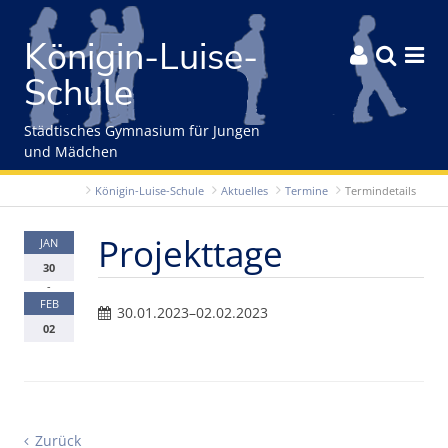
Gleich zum Inhalt der Seite springen
Königin-Luise-



Schule
Städtisches Gymnasium für Jungen
und Mädchen
Königin-Luise-Schule
Aktuelles
Termine
Termindetails
Projekttage
JAN
30
-
FEB
30.01.2023–02.02.2023
02
Zurück