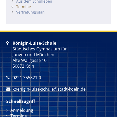
Navigation überspringen
Aus dem Schulleben
Termine
Vertretungsplan
Königin-Luise-Schule

Städtisches Gymnasium für
Jungen und Mädchen
Alte Wallgasse 10
50672 Köln
0221-355821-0

koenigin-luise-schule@stadt-koeln.de

Schnellzugriff
Navigation überspringen
Anmeldung
Termine