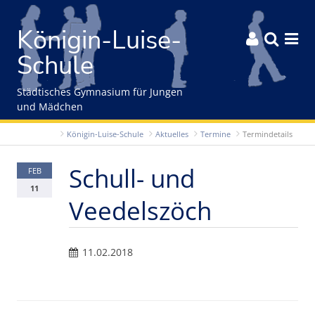
Gleich zum Inhalt der Seite springen
Königin-Luise-



Schule
Städtisches Gymnasium für Jungen
und Mädchen
Königin-Luise-Schule
Aktuelles
Termine
Termindetails
Schull- und
FEB
11
Veedelszöch
11.02.2018