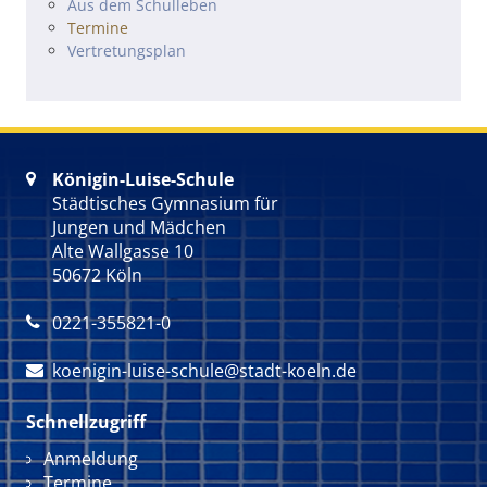
Navigation überspringen
Aus dem Schulleben
Termine
Vertretungsplan
Königin-Luise-Schule

Städtisches Gymnasium für
Jungen und Mädchen
Alte Wallgasse 10
50672 Köln
0221-355821-0

koenigin-luise-schule@stadt-koeln.de

Schnellzugriff
Navigation überspringen
Anmeldung
Termine