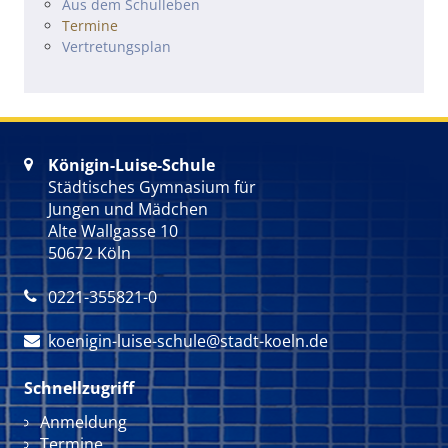
Navigation überspringen
Aus dem Schulleben
Termine
Vertretungsplan
Königin-Luise-Schule

Städtisches Gymnasium für
Jungen und Mädchen
Alte Wallgasse 10
50672 Köln
0221-355821-0

koenigin-luise-schule@stadt-koeln.de

Schnellzugriff
Navigation überspringen
Anmeldung
Termine