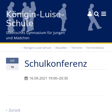
Gleich zum Inhalt der Seite springen
Königin-Luise-



Schule
Städtisches Gymnasium für Jungen
und Mädchen
Königin-Luise-Schule
Aktuelles
Termine
Termindetails
Schulkonferenz
SEP
16
16.09.2021 19:00–20:30
Zurück