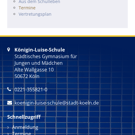
Navigation überspringen
Aus dem Schulleben
Termine
Vertretungsplan
Königin-Luise-Schule

Städtisches Gymnasium für
Jungen und Mädchen
Alte Wallgasse 10
50672 Köln
0221-355821-0

koenigin-luise-schule@stadt-koeln.de

Schnellzugriff
Navigation überspringen
Anmeldung
Termine