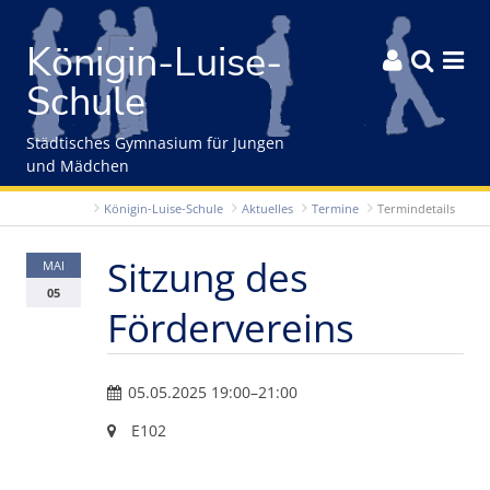
Gleich zum Inhalt der Seite springen
Königin-Luise-



Schule
Städtisches Gymnasium für Jungen
und Mädchen
Königin-Luise-Schule
Aktuelles
Termine
Termindetails
Sitzung des
MAI
05
Fördervereins
05.05.2025 19:00–21:00
E102