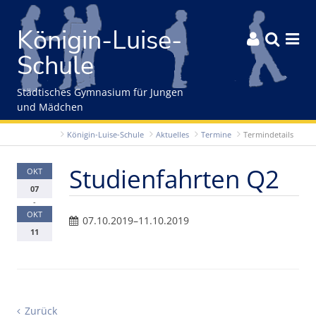
Gleich zum Inhalt der Seite springen
Königin-Luise-



Schule
Städtisches Gymnasium für Jungen
und Mädchen
Königin-Luise-Schule
Aktuelles
Termine
Termindetails
Studienfahrten Q2
OKT
07
-
OKT
07.10.2019–11.10.2019
11
Zurück