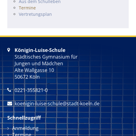
Navigation überspringen
Aus dem Schulleben
Termine
Vertretungsplan
Königin-Luise-Schule

Städtisches Gymnasium für
Jungen und Mädchen
Alte Wallgasse 10
50672 Köln
0221-355821-0

koenigin-luise-schule@stadt-koeln.de

Schnellzugriff
Navigation überspringen
Anmeldung
Termine