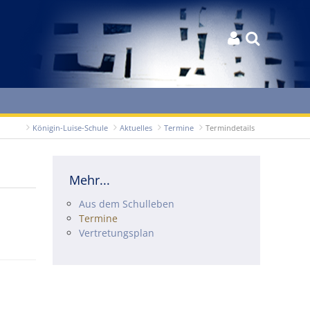


Königin-Luise-Schule
Aktuelles
Termine
Termindetails
Mehr...
Navigation überspringen
Aus dem Schulleben
Termine
Vertretungsplan