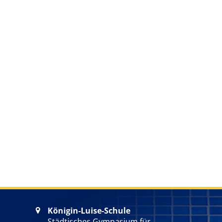
Königin-Luise-Schule

Städtisches Gymnasium für