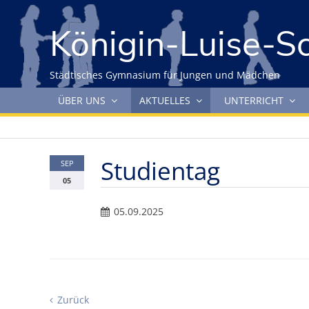
Gleich zum Inhalt der Seite springen
Königin-Luise-S
Städtisches Gymnasium für Jungen und Mädchen
Navigation überspringen
ÜBER UNS
AKTUELLES
UNTERRICHT
Studientag
SEP
05
05.09.2025
Zurück