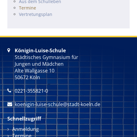
Navigation überspringen
Aus dem Schulleben
Termine
Vertretungsplan
Königin-Luise-Schule

Städtisches Gymnasium für
Jungen und Mädchen
Alte Wallgasse 10
50672 Köln
0221-355821-0

koenigin-luise-schule@stadt-koeln.de

Schnellzugriff
Navigation überspringen
Anmeldung
Termine