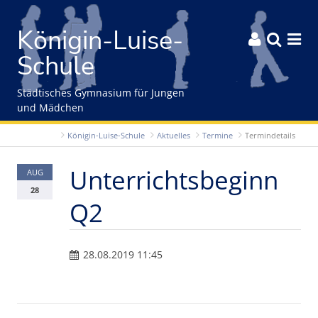
Gleich zum Inhalt der Seite springen
Königin-Luise-



Schule
Städtisches Gymnasium für Jungen
und Mädchen
Königin-Luise-Schule
Aktuelles
Termine
Termindetails
Unterrichtsbeginn
AUG
28
Q2
28.08.2019 11:45