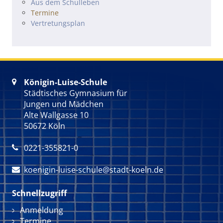
Navigation überspringen
Aus dem Schulleben
Termine
Vertretungsplan
Königin-Luise-Schule

Städtisches Gymnasium für
Jungen und Mädchen
Alte Wallgasse 10
50672 Köln
0221-355821-0

koenigin-luise-schule@stadt-koeln.de

Schnellzugriff
Navigation überspringen
Anmeldung
Termine