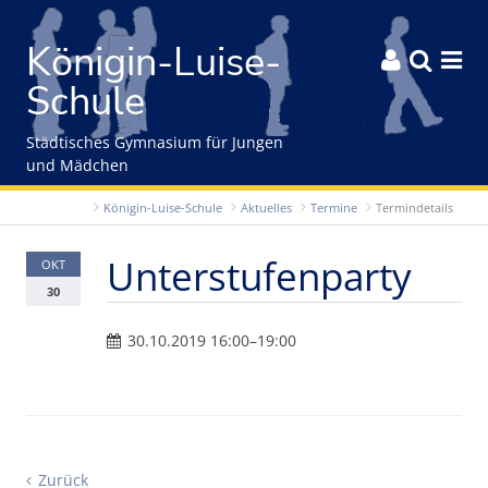
Gleich zum Inhalt der Seite springen
Königin-Luise-



Schule
Städtisches Gymnasium für Jungen
und Mädchen
Königin-Luise-Schule
Aktuelles
Termine
Termindetails
Unterstufenparty
OKT
30
30.10.2019 16:00–19:00
Zurück