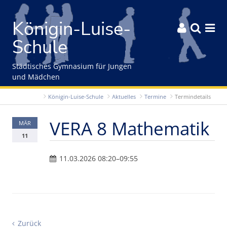
Gleich zum Inhalt der Seite springen
Königin-Luise-



Schule
Städtisches Gymnasium für Jungen
und Mädchen
Königin-Luise-Schule
Aktuelles
Termine
Termindetails
VERA 8 Mathematik
MÄR
11
11.03.2026 08:20–09:55
Zurück