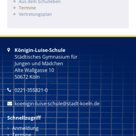
Navigation überspringen
Aus dem Schulleben
Termine
Vertretungsplan
Königin-Luise-Schule

Städtisches Gymnasium für
Jungen und Mädchen
Alte Wallgasse 10
50672 Köln
0221-355821-0

koenigin-luise-schule@stadt-koeln.de

Schnellzugriff
Navigation überspringen
Anmeldung
Termine