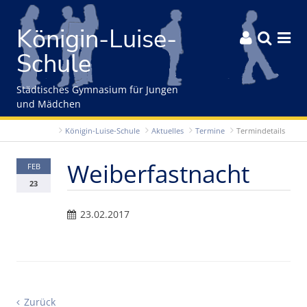
Gleich zum Inhalt der Seite springen
Königin-Luise-



Schule
Städtisches Gymnasium für Jungen
und Mädchen
Königin-Luise-Schule
Aktuelles
Termine
Termindetails
Weiberfastnacht
FEB
23
23.02.2017
Zurück