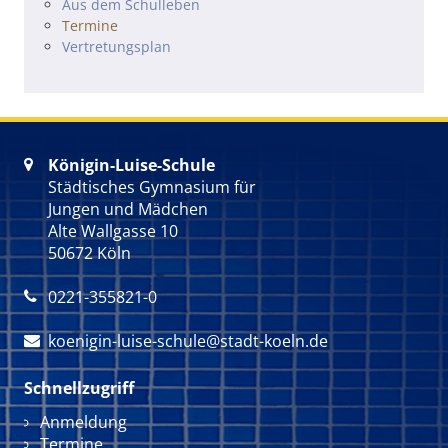
Navigation überspringen
Aus dem Schulleben
Termine
Vertretungsplan
Königin-Luise-Schule

Städtisches Gymnasium für
Jungen und Mädchen
Alte Wallgasse 10
50672 Köln
0221-355821-0

koenigin-luise-schule@stadt-koeln.de

Schnellzugriff
Navigation überspringen
Anmeldung
Termine