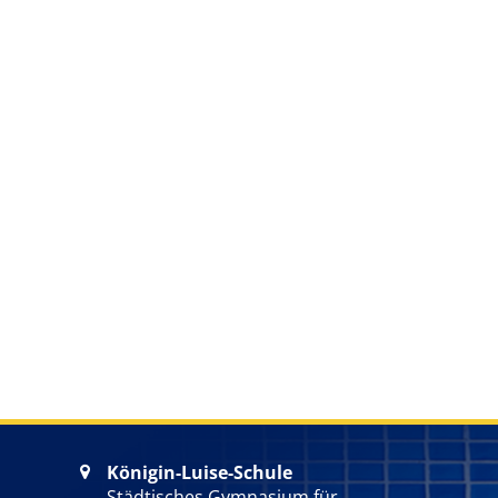
Königin-Luise-Schule

Städtisches Gymnasium für