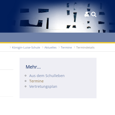


Königin-Luise-Schule
Aktuelles
Termine
Termindetails
Mehr...
Navigation überspringen
Aus dem Schulleben
Termine
Vertretungsplan