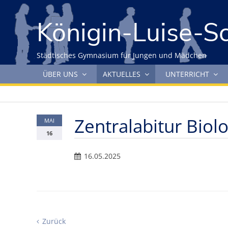
Gleich zum Inhalt der Seite springen
Königin-Luise-S
Städtisches Gymnasium für Jungen und Mädchen
Navigation überspringen
ÜBER UNS
AKTUELLES
UNTERRICHT
Zentralabitur Biol
MAI
16
16.05.2025
Zurück