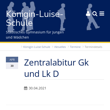
Gleich zum Inhalt der Seite springen
Königin-Luise-



Schule
Städtisches Gymnasium für Jungen
und Mädchen
Königin-Luise-Schule
Aktuelles
Termine
Termindetails
Zentralabitur Gk
APR
30
und Lk D
30.04.2021