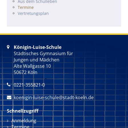
Navigation überspringen
Aus dem Schulleben
Termine
Vertretungsplan
Königin-Luise-Schule

Städtisches Gymnasium für
Jungen und Mädchen
Alte Wallgasse 10
50672 Köln
0221-355821-0

koenigin-luise-schule@stadt-koeln.de

Schnellzugriff
Navigation überspringen
Anmeldung
Termine