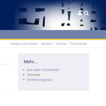


Königin-Luise-Schule
Aktuelles
Termine
Termindetails
Mehr...
Navigation überspringen
Aus dem Schulleben
Termine
Vertretungsplan