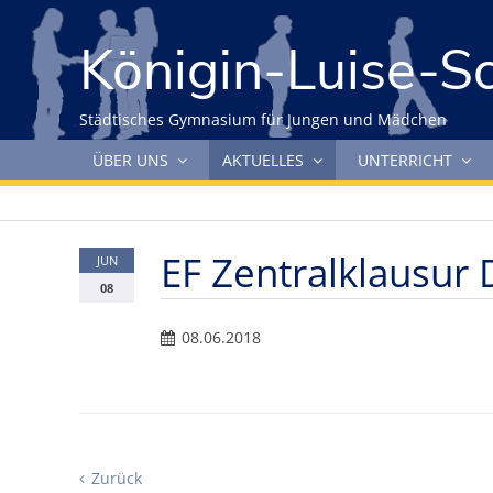
Gleich zum Inhalt der Seite springen
Königin-Luise-S
Städtisches Gymnasium für Jungen und Mädchen
Navigation überspringen
ÜBER UNS
AKTUELLES
UNTERRICHT
EF Zentralklausur
JUN
08
08.06.2018
Zurück