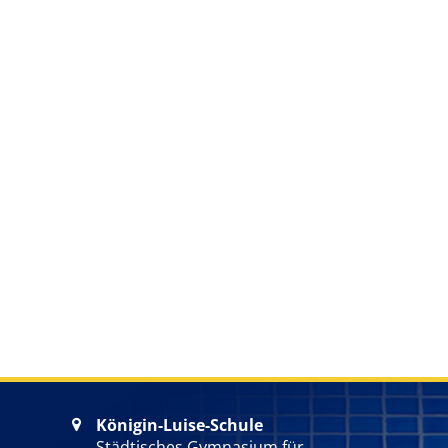
Königin-Luise-Schule

Städtisches Gymnasium für