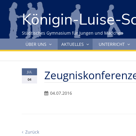
Gleich zum Inhalt der Seite springen
Königin-Luise-S
Städtisches Gymnasium für Jungen und Mädchen
Navigation überspringen
ÜBER UNS
AKTUELLES
UNTERRICHT
Zeugniskonferenz
JUL
04
04.07.2016
Zurück