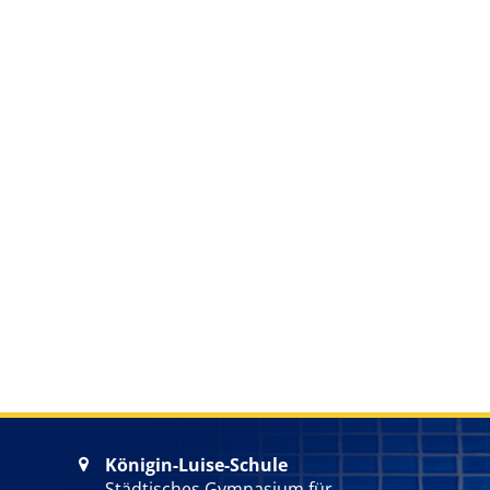
Königin-Luise-Schule

Städtisches Gymnasium für