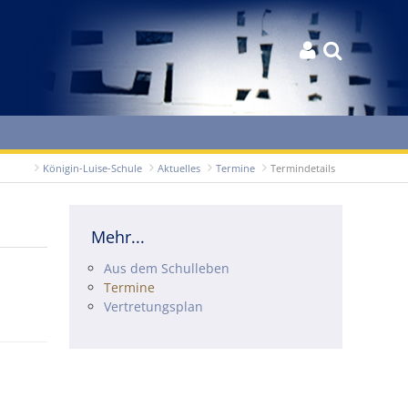


Königin-Luise-Schule
Aktuelles
Termine
Termindetails
Mehr...
Navigation überspringen
Aus dem Schulleben
Termine
Vertretungsplan