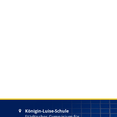
Königin-Luise-Schule

Städtisches Gymnasium für