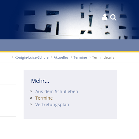


Königin-Luise-Schule
Aktuelles
Termine
Termindetails
Mehr...
Navigation überspringen
Aus dem Schulleben
Termine
Vertretungsplan