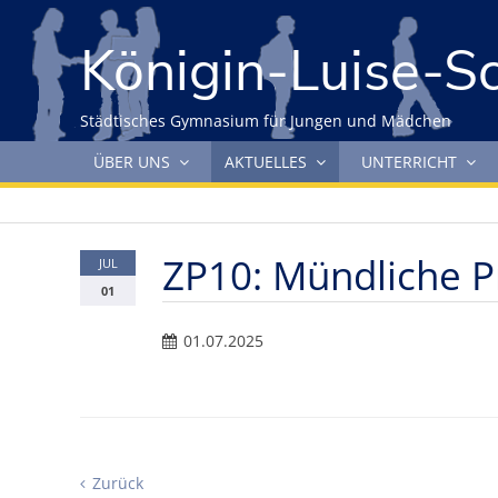
Gleich zum Inhalt der Seite springen
Königin-Luise-S
Städtisches Gymnasium für Jungen und Mädchen
Navigation überspringen
ÜBER UNS
AKTUELLES
UNTERRICHT
ZP10: Mündliche 
JUL
01
01.07.2025
Zurück