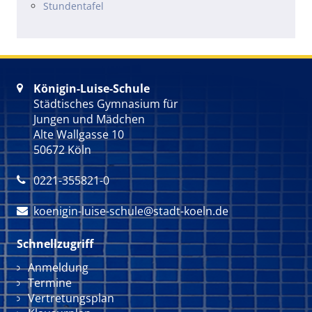
Stundentafel
Königin-Luise-Schule

Städtisches Gymnasium für
Jungen und Mädchen
Alte Wallgasse 10
50672 Köln
0221-355821-0

koenigin-luise-schule@stadt-koeln.de

Schnellzugriff
Navigation überspringen
Anmeldung
Termine
Vertretungsplan