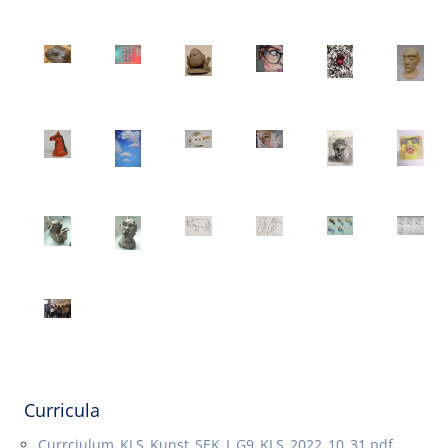
Curricula
Currciulum_KLS_Kunst_SEK_I_G9_KLS_2022_10_31.pdf