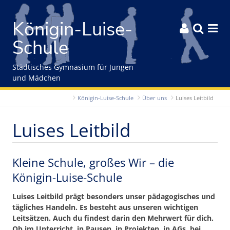
Gleich zum Inhalt der Seite springen
Königin-Luise-



Schule
Städtisches Gymnasium für Jungen
und Mädchen
Königin-Luise-Schule
Über uns
Luises Leitbild
Luises Leitbild
Kleine Schule, großes Wir – die
Königin-Luise-Schule
Luises Leitbild prägt besonders unser pädagogisches und
tägliches Handeln. Es besteht aus unseren wichtigen
Leitsätzen. Auch du findest darin den Mehrwert für dich.
Ob im Unterricht, in Pausen, in Projekten, in AGs, bei