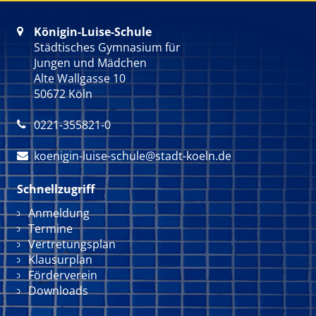
Königin-Luise-Schule

Städtisches Gymnasium für
Jungen und Mädchen
Alte Wallgasse 10
50672 Köln
0221-355821-0

koenigin-luise-schule@stadt-koeln.de

Schnellzugriff
Navigation überspringen
Anmeldung
Termine
Vertretungsplan
Klausurplan
Förderverein
Downloads