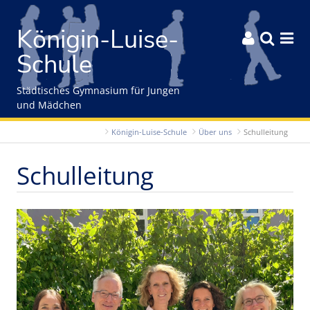
Gleich zum Inhalt der Seite springen
Königin-Luise-



Schule
Städtisches Gymnasium für Jungen
und Mädchen
Königin-Luise-Schule
Über uns
Schulleitung
Schulleitung