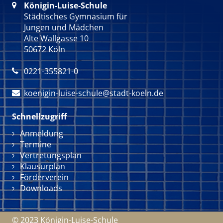
Königin-Luise-Schule

Städtisches Gymnasium für
Jungen und Mädchen
Alte Wallgasse 10
50672 Köln
0221-355821-0

koenigin-luise-schule@stadt-koeln.de

Schnellzugriff
Navigation überspringen
Anmeldung
Termine
Vertretungsplan
Klausurplan
Förderverein
Downloads
© 2023 Königin-Luise-Schule