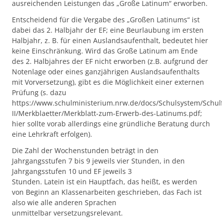
ausreichenden Leistungen das „Große Latinum“ erworben.
Entscheidend für die Vergabe des „Großen Latinums“ ist
dabei das 2. Halbjahr der EF; eine Beurlaubung im ersten
Halbjahr, z. B. für einen Auslandsaufenthalt, bedeutet hier
keine Einschränkung. Wird das Große Latinum am Ende
des 2. Halbjahres der EF nicht erworben (z.B. aufgrund der
Notenlage oder eines ganzjährigen Auslandsaufenthalts
mit Vorversetzung), gibt es die Möglichkeit einer externen
Prüfung (s. dazu
https://www.schulministerium.nrw.de/docs/Schulsystem/Sch
II/Merkblaetter/Merkblatt-zum-Erwerb-des-Latinums.pdf;
hier sollte vorab allerdings eine gründliche Beratung durch
eine Lehrkraft erfolgen).
Die Zahl der Wochenstunden beträgt in den
Jahrgangsstufen 7 bis 9 jeweils vier Stunden, in den
Jahrgangsstufen 10 und EF jeweils 3
Stunden. Latein ist ein Hauptfach, das heißt, es werden
von Beginn an Klassenarbeiten geschrieben, das Fach ist
also wie alle anderen Sprachen
unmittelbar versetzungsrelevant.