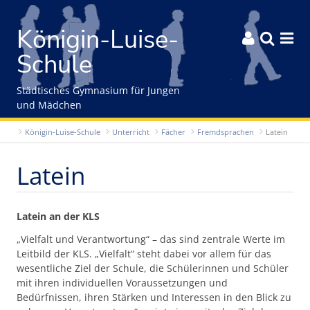
Gleich zum Inhalt der Seite springen
Königin-Luise-



Schule
Städtisches Gymnasium für Jungen
und Mädchen
Königin-Luise-Schule
Unterricht
Fächer
Fremdsprachen
Latein
Latein
Latein an der KLS
„Vielfalt und Verantwortung“ – das sind zentrale Werte im
Leitbild der KLS. „Vielfalt“ steht dabei vor allem für das
wesentliche Ziel der Schule, die Schülerinnen und Schüler
mit ihren individuellen Voraussetzungen und
Bedürfnissen, ihren Stärken und Interessen in den Blick zu