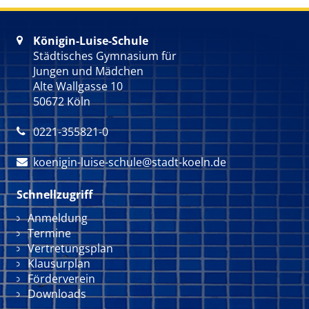
Königin-Luise-Schule

Städtisches Gymnasium für
Jungen und Mädchen
Alte Wallgasse 10
50672 Köln
0221-355821-0

koenigin-luise-schule@stadt-koeln.de

Schnellzugriff
Navigation überspringen
Anmeldung
Termine
Vertretungsplan
Klausurplan
Förderverein
Downloads